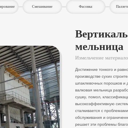
ирование
Смешивание
Фасовка
Паллет
Вертикаль
мельница
Измельчение материало
Достижение тонкого и равн
производстве сухих строит
шпаклевочных порошков и д
валковая мельница разрабо
сушку, помол, классификац
высокоэффективную систем
сталкивается с проблемами
обслуживания и ограничен
решает эти проблемы благ