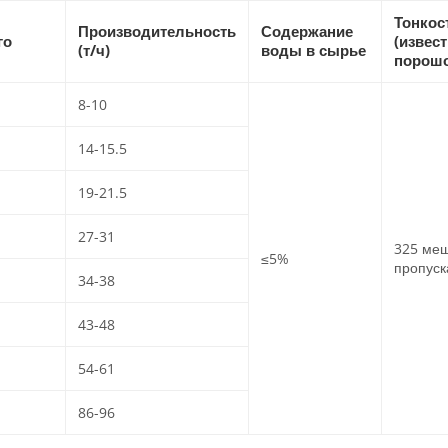
Тонкос
Производительность
Содержание
го
(извес
(т/ч)
воды в сырье
порошо
8-10
14-15.5
19-21.5
27-31
325 меш
≤5%
пропуск
34-38
43-48
54-61
86-96