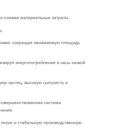
 и снижая материальные затраты.
ц.
ировки, сокращая занимаемую площадь
зируя энергопотребление в часы низкой
ер частиц, высокую сыпучесть и
усовершенствованная система
нения.
 тихую и стабильную производственную