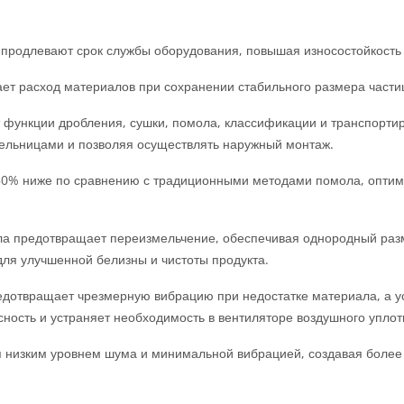
продлевают срок службы оборудования, повышая износостойкость
т расход материалов при сохранении стабильного размера части
т функции дробления, сушки, помола, классификации и транспорт
ельницами и позволяя осуществлять наружный монтаж.
50% ниже по сравнению с традиционными методами помола, оптими
а предотвращает переизмельчение, обеспечивая однородный разм
ля улучшенной белизны и чистоты продукта.
едотвращает чрезмерную вибрацию при недостатке материала, а 
ность и устраняет необходимость в вентиляторе воздушного уплот
 низким уровнем шума и минимальной вибрацией, создавая более