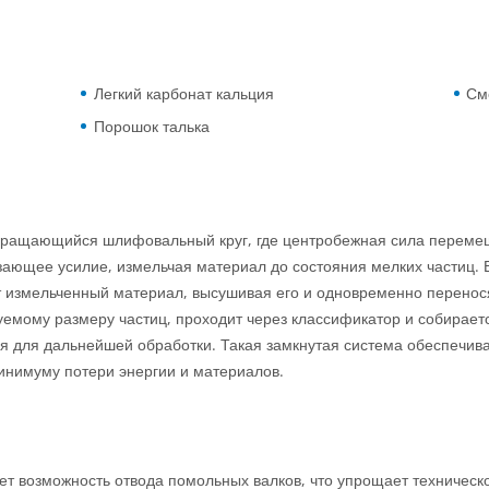
Легкий карбонат кальция
См
Порошок талька
вращающийся шлифовальный круг, где центробежная сила перемеща
ающее усилие, измельчая материал до состояния мелких частиц. В
т измельченный материал, высушивая его и одновременно перенос
мому размеру частиц, проходит через классификатор и собирается 
я для дальнейшей обработки. Такая замкнутая система обеспечив
минимуму потери энергии и материалов.
ет возможность отвода помольных валков, что упрощает техническ