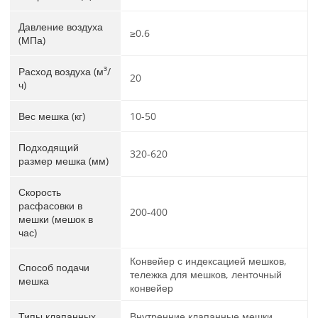
Давление воздуха
≥0.6
(МПа)
Расход воздуха (м³/
20
ч)
Вес мешка (кг)
10-50
Подходящий
320-620
размер мешка (мм)
Скорость
расфасовки в
200-400
мешки (мешок в
час)
Конвейер с индексацией мешков,
Способ подачи
тележка для мешков, ленточный
мешка
конвейер
Типы клапанных
Внутренние клапанные мешки,