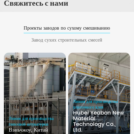
Свяжитесь с нами
Проекты заводов по сухому смешиванию
Завод сухих строительных смесей
Линия для производства
плиточного клея
Hubei Yeabon New
Material
Линия для производства
Technology Co.,
гипсовой штукатурки
Вэньчжоу, Китай
Ltd.