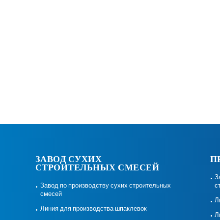
ЗАВОД СУХИХ
П
СТРОИТЕЛЬНЫХ СМЕСЕЙ
З
Завод по производству сухих строительных
с
смесей
Л
Линия для производства шпаклевок
Л