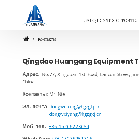
ЗАВОД СУХИХ СТРОИТЕ
Контакты
Qingdao Huangang Equipment Te
Адрес
.: No.77, Xingquan 1st Road, Lancun Street, Jim
China
Контакты
: Mr. Nie
Эл. почта
:
dongweixing@hgzgkj.cn
dongweiyang@hgzgkj.cn
Моб. тел.
:
+86-15266223689
WhatsApp
:
+86-15275251716