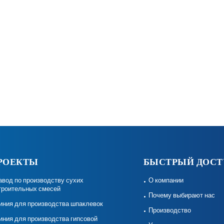
РОЕКТЫ
БЫСТРЫЙ ДОСТ
авод по производству сухих
О компании
троительных смесей
Почему выбирают нас
иния для производства шпаклевок
Производство
иния для производства гипсовой