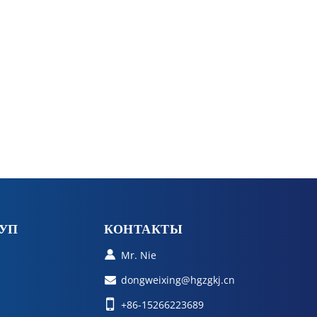
УП
КОНТАКТЫ
Mr. Nie
dongweixing@hgzgkj.cn
+86-15266223689