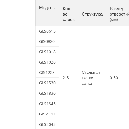
Модель
Кол-
Размер
во
Структура
отверсти
слоев
(мм)
GLS0615
GIS0820
GLS1018
GLS1020
Стальная
GIS1225
2-8
тканая
0-50
GLS1530
сетка
GLS1830
GLS1845
GIS2030
GLS2045