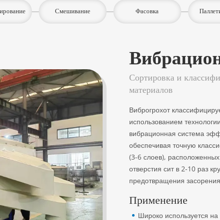
ирование
Смешивание
Фасовка
Паллет
Вибрацион
Сортировка и классиф
материалов
Виброгрохот классифицируе
использованием технологии
вибрационная система эфф
обеспечивая точную класси
(3-6 слоев), расположенных 
отверстия сит в 2-10 раз к
предотвращения засорения
Применение
Широко используется на 