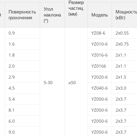
Размер
частиц
Угол
Поверхность
Мощност
(мм)
й
наклона
Модель
грохочения
(кВт)
(°)
0.9
YZ08-6
2x0.55
1.6
YZ010-6
2x0.75
1.8
YZ016-6
2x1.1
2.0
YZ0166
2x1.1
2.9
Y2020-6
2x1.5
5-30
≤50
4.5
YZ040-6
2x3.0
5.4
YZ050-6
2x3.7
8.1
YZ050-6
2x3.7
6.0
YZ050-6
2x3.7
9.0
YZ050-6
2x3.7