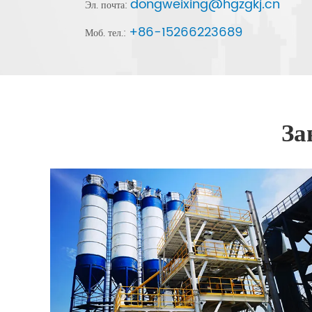
dongweixing@hgzgkj.cn
Эл. почта:
+86-15266223689
Моб. тел.:
За